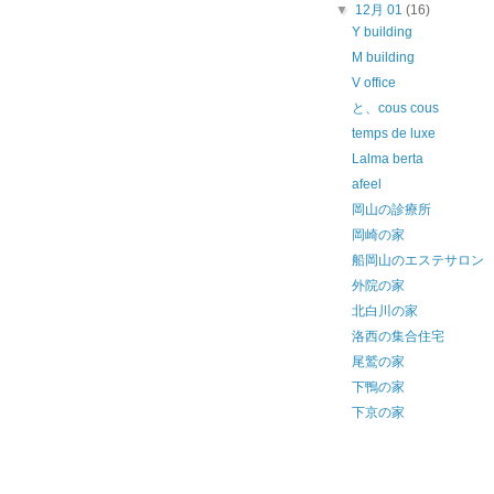
▼
12月 01
(16)
Y building
M building
V office
と、cous cous
temps de luxe
Lalma berta
afeel
岡山の診療所
岡崎の家
船岡山のエステサロン
外院の家
北白川の家
洛西の集合住宅
尾鷲の家
下鴨の家
下京の家